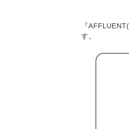
『AFFLUE
す。