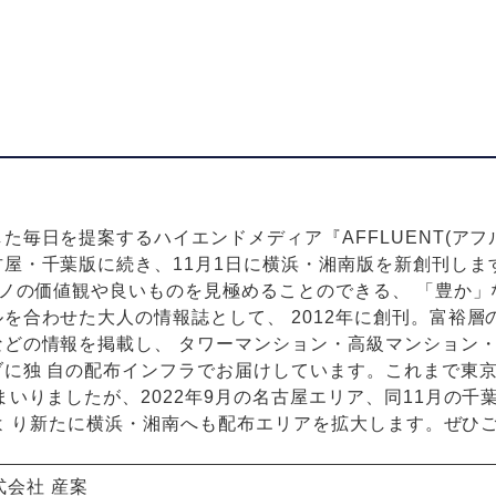
毎日を提案するハイエンドメディア『AFFLUENT(アフル
屋・千葉版に続き、11月1日に横浜・湘南版を新創刊します。 
モノの価値観や良いものを見極めることのできる、 「豊か」
を合わせた大人の情報誌として、 2012年に創刊。富裕層
などの情報を掲載し、 タワーマンション・高級マンション
に独 自の配布インフラでお届けしています。これまで東京
まいりましたが、2022年9月の名古屋エリア、同11月の千
1日よ り新たに横浜・湘南へも配布エリアを拡大します。ぜひ
式会社 産案