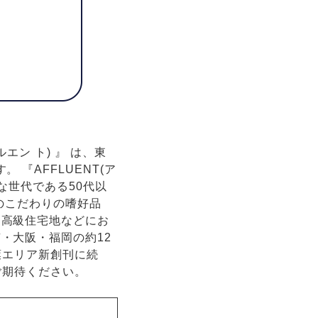
エン ト) 』 は、東
『AFFLUENT(ア
な世代である50代以
のこだわりの嗜好品
・高級住宅地などにお
・大阪・福岡の約12
葉エリア新創刊に続
ご期待ください。