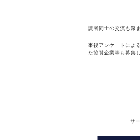
読者同士の交流も深
事後アンケートによ
た協賛企業等も募集
サ