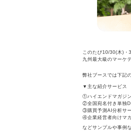
このたび10/30(木
九州最大級のマーケテ
弊社ブースでは下記
▼主な紹介サービス
①ハイエンドマガジン【
②全国宛名付き単独DM
③購買予測AI分析サー
④企業経営者向けマガジン【
などサンプルや事例